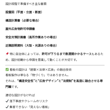
設計段階で準備すべき主な書類
設置図（平面・立面・断面）
構造計算書（必要な場合）
屋外広告物許可申請書
安全対策計画書（高所作業ありの場合）
近隣説明資料（大型・光源ありの場合）
特に自治体によっては、
許可が下りるまで数週間かかるケース
もあるた
め、設計初期から申請を意識して動くことが大切です。
看板の設計は「建築×法律×広告」の融合技術
看板製作は単なる「物づくり」ではありません。
それは、
“構造安全性”と“広告デザイン”と“法規制”を高度に融合させる専
門職
です。
適切な設計がなければ
落下事故やクレームのリスク
集客できない「見えない看板」