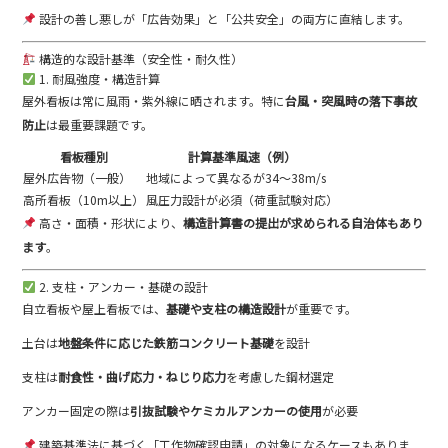
設計の善し悪しが「広告効果」と「公共安全」の両方に直結します。
構造的な設計基準（安全性・耐久性）
1. 耐風強度・構造計算
屋外看板は常に風雨・紫外線に晒されます。特に
台風・突風時の落下事故
防止
は最重要課題です。
看板種別
計算基準風速（例）
屋外広告物（一般）
地域によって異なるが34～38m/s
高所看板（10m以上）
風圧力設計が必須（荷重試験対応）
高さ・面積・形状により、
構造計算書の提出が求められる自治体もあり
ます
。
2. 支柱・アンカー・基礎の設計
自立看板や屋上看板では、
基礎や支柱の構造設計
が重要です。
土台は
地盤条件に応じた鉄筋コンクリート基礎
を設計
支柱は
耐食性・曲げ応力・ねじり応力
を考慮した鋼材選定
アンカー固定の際は
引抜試験やケミカルアンカーの使用
が必要
建築基準法に基づく「工作物確認申請」の対象になるケースもありま