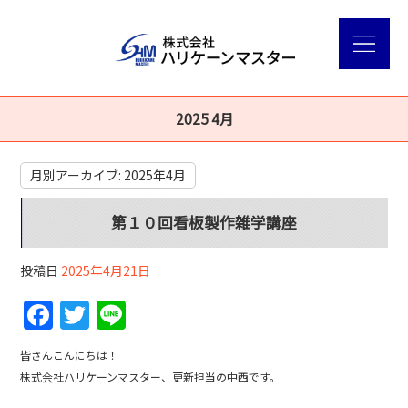
2025 4月
月別アーカイブ:
2025年4月
第１０回看板製作雑学講座
投稿日
2025年4月21日
F
T
Li
a
w
n
皆さんこんにちは！
c
itt
e
株式会社ハリケーンマスター、更新担当の中西です。
e
er