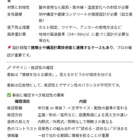
量
材質と耐候性
屋外使用なら風雨・紫外線・温度変化への耐性が必要
支柱基礎
地中構造や基礎コンクリートの強度設計が必要（自立看
板）
落下防止措置
ボルト固定、ワイヤー、アンカーの使用方法など
風荷重計算
地域の風速基準（34〜38m/s）に基づく設計が必要な
場合も
設計段階で
建築士や構造計算技術者と連携するケースもあり
、プロの確
認が重要です。
デザイン・視認性の確認
看板は「情報を伝える媒体」。見えるかどうかが成否を分ける
看板は広告物として、視認性とデザイン性のバランスが不可欠です。
事前に確認すべき視認性の要素
確認項目
内容
視認距離
歩行者 or 車両？ → 文字サイズ・配色の基準が変わる
視認方向
正面／斜め／高所など、設置角度による見え方の違い
昼夜の見え方
内照式／外照式／照明なしで明瞭さが異なる
色のコントラスト
背景色との組み合わせで“読める・読めない”が決まる
情報量
一目で伝わる範囲に情報を絞ることが重要