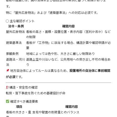
す。
特に「屋外広告物法」および「建築基準法」への対応は必須です。
◯ 主な確認ポイント
法令・条例
確認内容
屋外広告物法
看板の高さ・面積・設置位置・表示内容（営利か否か）など
の制限
建築基準法
看板が「工作物」に該当する場合、構造計算や確認申請が必
要
景観条例
地域によっては色や形、大きさに厳しい制限あり
道路法・河川
道路上空や川沿いなど、公共用地への突き出し不可の場合あ
法
り
地方自治体によってルールは異なるため、
設置場所の自治体に事前確認
が必須
です。
構造・安全性の確認
転倒・落下事故を防ぐための基礎設計が命
確認すべき構造要素
項目
確認内容
看板の大きさ・重
支柱や壁面の耐荷重とのバランス