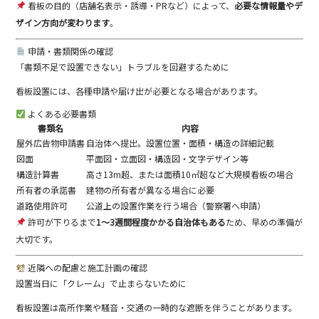
看板の目的（店舗名表示・誘導・PRなど）によって、
必要な情報量やデ
ザイン方向が変わります
。
申請・書類関係の確認
「書類不足で設置できない」トラブルを回避するために
看板設置には、各種申請や届け出が必要となる場合があります。
よくある必要書類
書類名
内容
屋外広告物申請書
自治体へ提出。設置位置・面積・構造の詳細記載
図面
平面図・立面図・構造図・文字デザイン等
構造計算書
高さ13m超、または面積10㎡超など大規模看板の場合
所有者の承諾書
建物の所有者が異なる場合に必要
道路使用許可
公道上の設置作業を行う場合（警察署へ申請）
許可が下りるまで
1〜3週間程度かかる自治体もある
ため、早めの準備が
大切です。
近隣への配慮と施工計画の確認
設置当日に「クレーム」で止まらないために
看板設置は高所作業や騒音・交通の一時的な遮断を伴うことがあります。