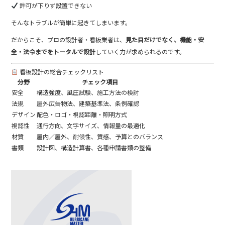
許可が下りず設置できない
そんなトラブルが簡単に起きてしまいます。
だからこそ、プロの設計者・看板業者は、
見た目だけでなく、機能・安
全・法令までをトータルで設計
していく力が求められるのです。
看板設計の総合チェックリスト
分野
チェック項目
安全
構造強度、風圧試験、施工方法の検討
法規
屋外広告物法、建築基準法、条例確認
デザイン
配色・ロゴ・視認距離・照明方式
視認性
通行方向、文字サイズ、情報量の最適化
材質
屋内／屋外、耐候性、質感、予算とのバランス
書類
設計図、構造計算書、各種申請書類の整備