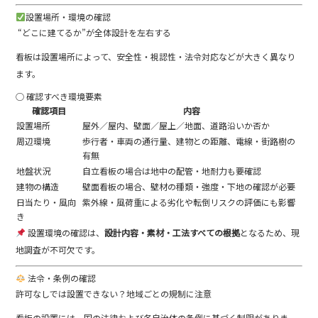
設置場所・環境の確認
“どこに建てるか”が全体設計を左右する
看板は設置場所によって、安全性・視認性・法令対応などが大きく異なり
ます。
◯ 確認すべき環境要素
確認項目
内容
設置場所
屋外／屋内、壁面／屋上／地面、道路沿いか否か
周辺環境
歩行者・車両の通行量、建物との距離、電線・街路樹の
有無
地盤状況
自立看板の場合は地中の配管・地耐力も要確認
建物の構造
壁面看板の場合、壁材の種類・強度・下地の確認が必要
日当たり・風向
紫外線・風荷重による劣化や転倒リスクの評価にも影響
き
設置環境の確認は、
設計内容・素材・工法すべての根拠
となるため、現
地調査が不可欠です。
法令・条例の確認
許可なしでは設置できない？地域ごとの規制に注意
看板の設置には、国の法律および各自治体の条例に基づく制限がありま