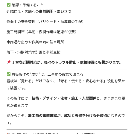
確認・準備すること
近隣住民・店舗への
事前説明・あいさつ
作業中の安全管理（バリケード・誘導員の手配）
施工時間帯（早朝・夜間作業は配慮が必要）
車両通行止めや作業車両の駐車場所
落下・飛散対策の計画と事前点検
丁寧な近隣対応が、後々のトラブル防止・信頼獲得にも繋がります。
看板製作の“成功”は、工事前の確認で決まる
看板は「見せる」だけでなく、「守る・伝える・安心させる」役割を果た
す装置です。
その製作には、
技術・デザイン・法令・施工・人間関係
と、さまざまな要
素が絡みます。
だからこそ、
着工前の事前確認が、成功と失敗を分ける分岐点
になるので
す。