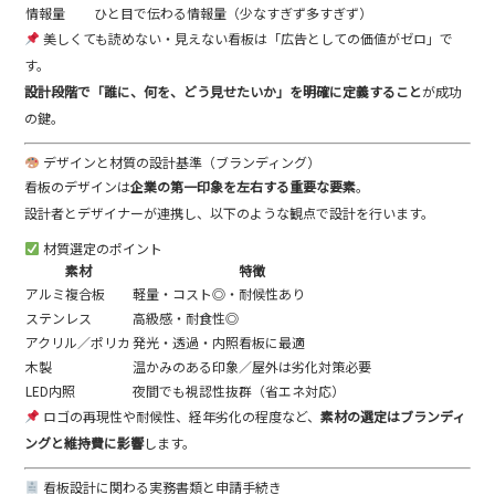
情報量
ひと目で伝わる情報量（少なすぎず多すぎず）
美しくても読めない・見えない看板は「広告としての価値がゼロ」で
す。
設計段階で「誰に、何を、どう見せたいか」を明確に定義すること
が成功
の鍵。
デザインと材質の設計基準（ブランディング）
看板のデザインは
企業の第一印象を左右する重要な要素
。
設計者とデザイナーが連携し、以下のような観点で設計を行います。
材質選定のポイント
素材
特徴
アルミ複合板
軽量・コスト◎・耐候性あり
ステンレス
高級感・耐食性◎
アクリル／ポリカ
発光・透過・内照看板に最適
木製
温かみのある印象／屋外は劣化対策必要
LED内照
夜間でも視認性抜群（省エネ対応）
ロゴの再現性や耐候性、経年劣化の程度など、
素材の選定はブランディ
ングと維持費に影響
します。
看板設計に関わる実務書類と申請手続き