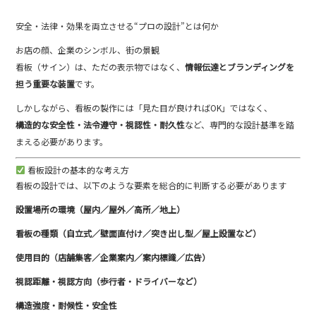
安全・法律・効果を両立させる“プロの設計”とは何か
お店の顔、企業のシンボル、街の景観
看板（サイン）は、ただの表示物ではなく、
情報伝達とブランディングを
担う重要な装置
です。
しかしながら、看板の製作には「見た目が良ければOK」ではなく、
構造的な安全性・法令遵守・視認性・耐久性
など、専門的な設計基準を踏
まえる必要があります。
看板設計の基本的な考え方
看板の設計では、以下のような要素を総合的に判断する必要があります
設置場所の環境（屋内／屋外／高所／地上）
看板の種類（自立式／壁面直付け／突き出し型／屋上設置など）
使用目的（店舗集客／企業案内／案内標識／広告）
視認距離・視認方向（歩行者・ドライバーなど）
構造強度・耐候性・安全性