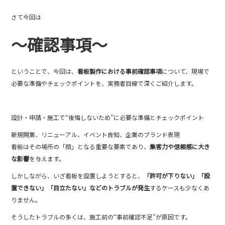
b
さて今回は
o
～確認事項～
o
k
ということで、今回は、
看板製作における事前確認事項
について、現場で
必要な準備やチェックポイントを、実務者目線で深くご紹介します。
設計・申請・施工で“後悔しないため”に必要な準備とチェックポイント
新規開業、リニューアル、イベント告知、企業のブランド表現
看板はその場所の「顔」となる重要な要素であり、
集客力や信頼感に大き
な影響
を与えます。
しかしながら、いざ看板を設置しようとすると、
「許可が下りない」「設
置できない」「目立たない」などのトラブルが発生
するケースも少なくあ
りません。
そうしたトラブルの多くは、施工前の“事前確認不足”が原因です。