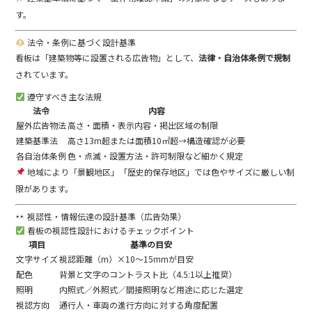
す。
法令・条例に基づく設計基準
看板は「建築物等に設置される広告物」として、
法律・自治体条例で規制
されています。
遵守すべき主な法規
法令
内容
屋外広告物法
高さ・面積・表示内容・掲出区域の制限
建築基準法
高さ13m超または面積10㎡超→構造確認が必要
各自治体条例
色・点滅・設置方法・許可制限など細かく規定
地域により「景観地区」「歴史的保存地区」では色やサイズに厳しい制
限があります。
視認性・情報伝達の設計基準（広告効果）
看板の視認性設計におけるチェックポイント
項目
基準の目安
文字サイズ
視認距離（m）×10〜15mmが目安
配色
背景と文字のコントラスト比（4.5:1以上推奨）
照明
内照式／外照式／間接照明など用途に応じた選定
視認方向
通行人・車両の進行方向に対する角度配置