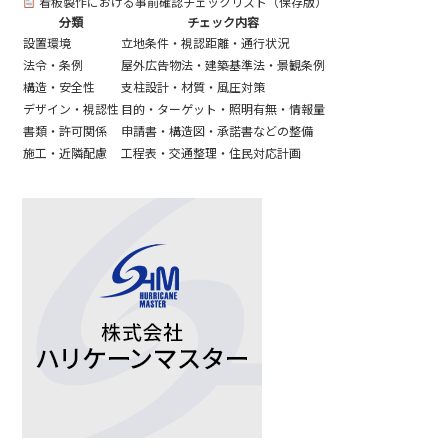
看板製作における事前確認チェックリスト（保存版）
分類
チェック内容
設置環境
立地条件・視認距離・通行状況
法令・条例
屋外広告物法・建築基準法・景観条例
構造・安全性
支柱設計・材質・風圧対策
デザイン・視認性
目的・ターゲット・照明有無・情報量
書類・許可関係
申請書・構造図・承諾書などの整備
施工・近隣配慮
工程表・交通整理・住民対応計画