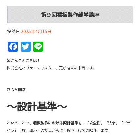
第９回看板製作雑学講座
投稿日
2025年4月15日
F
T
Li
a
w
n
皆さんこんにちは！
c
itt
e
株式会社ハリケーンマスター、更新担当の中西です。
e
er
b
さて今回は
o
～設計基準～
o
k
ということで、
看板製作における設計基準
を、「安全性」「法令」「デザ
イン」「施工環境」の視点から深く掘り下げてご紹介します。